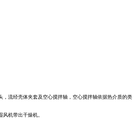
头，流经壳体夹套及空心搅拌轴，空心搅拌轴依据热介质的类
湿风机带出干燥机。