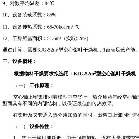
9、
对数平均温差：
84℃
10、
设备装载系数：
85%
11、
设备传热系数：
65-70kcal/m²·℃
12、
干燥所需面积：
51.6m²（实取52m²）
通过计算，需要
KJG-52m²型空心桨叶干燥机，1台满足该产能
三
、设备
概述
：
2
根据物料干燥要求拟选用：
KJG-
5
2
m
型空心
桨
叶干燥机
（一）
工作原理：
空心轴上密集排列着楔型中空桨叶，热介质蒸汽经空心轴
型而具有不同的内部结构，以保证最佳的传热效果。
在桨叶及夹套通入热介质加热的同时，出料口上部同时进
（二）
设备特性：
1． 桨叶干燥机能耗低：由于间接加热，没有大量携带空