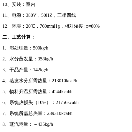
10、安装：室内
11、电源：380V，50HZ，三相四线
12、环境：20℃，760mmHg，
相对湿度
: φ=80%
二、工艺计算：
1、
湿处理量：
500kg/h
2、
水分蒸发量：
358kg/h
3、
干品产量：
142kg/h
4、
蒸发水分所需热量：
213010kcal/h
5、
物料升温所需热量：
4544kcal/h
6、
系统热损失（
10%）：21756kcal/h
7、
系统所需总热量：
239310kcal/h
8、蒸汽耗量：～435kg/h