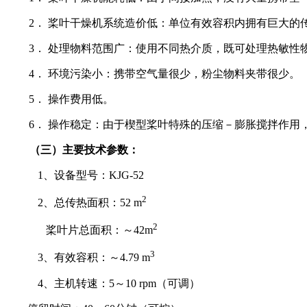
2． 桨叶干燥机系统造价低：单位有效容积内拥有巨大
3． 处理物料范围广：使用不同热介质，既可处理热敏性
4． 环境污染小：携带空气量很少，粉尘物料夹带很少。
5． 操作费用低。
6． 操作稳定：由于楔型桨叶特殊的压缩－膨胀搅拌作
（三）
主要技术参数：
1、设备
型号：
KJG-52
2
2、总传热面积：52 m
2
桨
叶片总面积：～
42m
3
3、有效容积：～4.79 m
4、主机转速：5～10 rpm（可调）